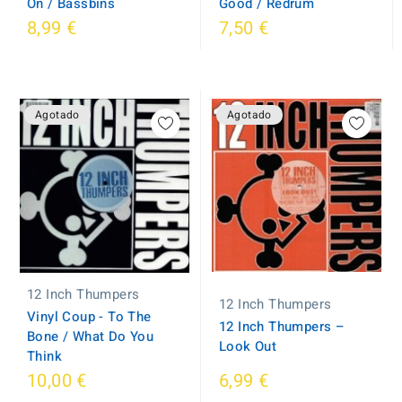
On / Bassbins
Good / Redrum
8,99 €
7,50 €
Agotado
Agotado
12 Inch Thumpers
12 Inch Thumpers
Vinyl Coup - To The
12 Inch Thumpers ‎–
Bone / What Do You
Look Out
Think
10,00 €
6,99 €