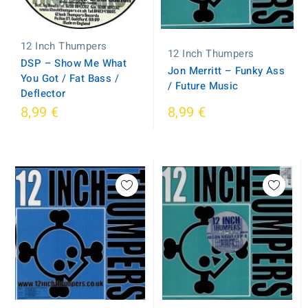
12 Inch Thumpers
12 Inch Thumpers
DSP ‎– Show Me What
Jon Merritt ‎– Funky Ass
You Got / Fat Bass /
/ Future Music
Deflector
8,99 €
8,99 €