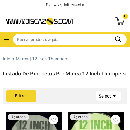
Es
Mi cuenta

0

Inicio
Marcas
12 Inch Thumpers
Listado De Productos Por Marca 12 Inch Thumpers

Filtrar
Select
Agotado
Agotado