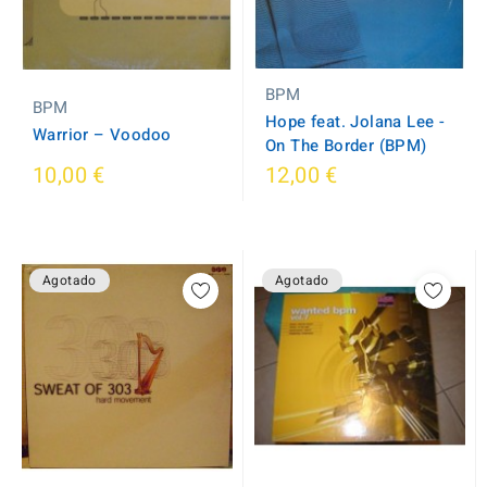
BPM
BPM
Hope feat. Jolana Lee -
Warrior ‎– Voodoo
On The Border (BPM)
10,00 €
12,00 €
Agotado
Agotado