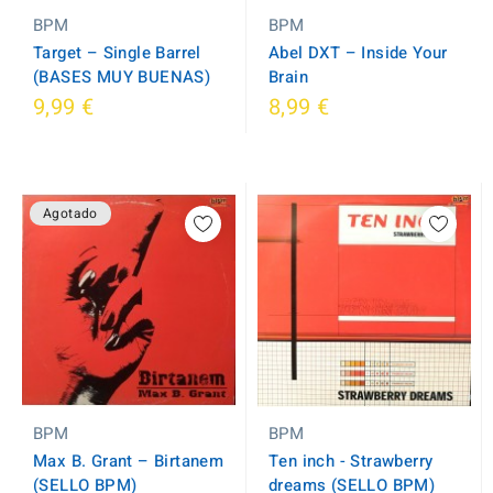
BPM
BPM
Abel DXT ‎– Inside Your
Target ‎– Single Barrel
Brain
(BASES MUY BUENAS)
9,99 €
8,99 €
Agotado
BPM
BPM
Max B. Grant ‎– Birtanem
Ten inch - Strawberry
(SELLO BPM)
dreams (SELLO BPM)