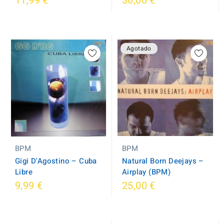
11,99 €
30,00 €
Agotado
BPM
BPM
Natural Born Deejays ‎–
Gigi D'Agostino ‎– Cuba
Airplay (BPM)
Libre
9,99 €
25,00 €