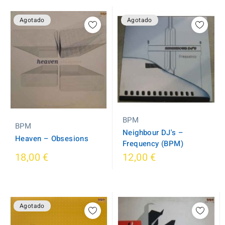
Agotado
Agotado
BPM
BPM
Neighbour DJ's ‎–
Heaven ‎– Obsesions
Frequency (BPM)
18,00 €
12,00 €
Agotado