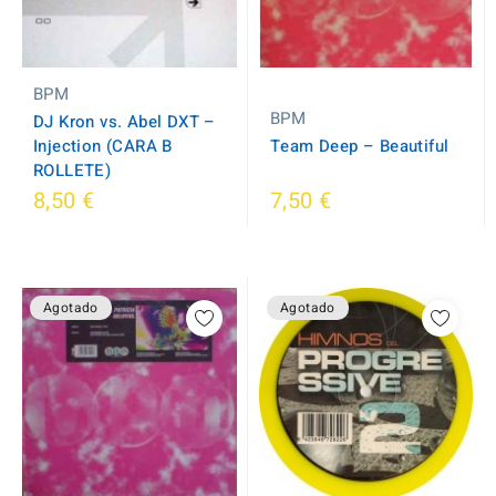
BPM
BPM
DJ Kron vs. Abel DXT ‎–
Injection (CARA B
Team Deep ‎– Beautiful
ROLLETE)
8,50 €
7,50 €
Agotado
Agotado