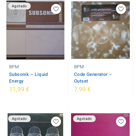
Agotado
BPM
BPM
Subsonik ‎– Liquid
Code Generator ‎–
Energy
Outset
11,99 €
7,99 €
Agotado
Agotado