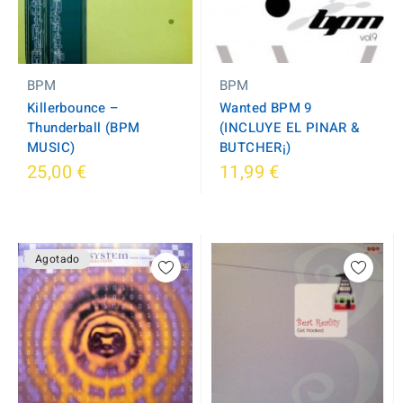
BPM
BPM
Wanted BPM 9
Killerbounce ‎–
(INCLUYE EL PINAR &
Thunderball (BPM
BUTCHER¡)
MUSIC)
25,00 €
11,99 €
Agotado