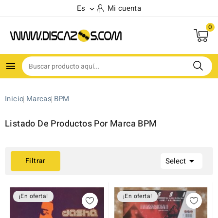
Es
Mi cuenta

0

(1)
Inicio
Marcas
BPM
Listado De Productos Por Marca BPM

Filtrar
Select
¡En oferta!
¡En oferta!