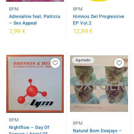
BPM
BPM
Himnos Del Progressive
Adrenaline feat. Patricia
EP Vol.2
‎– Sex Appeal
7,99 €
12,99 €
Agotado
BPM
BPM
Nightflow ‎– Day Of
Natural Born Deejays ‎–