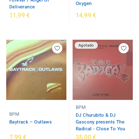
Forever / Angel Of
Oxygen
Deliverance
11,99 €
14,99 €
Agotado
BPM
BPM
DJ Churubito & DJ
Baytrack ‎– Outlaws
Gascony presents The
Radical - Close To You
7,99 €
35,00 €