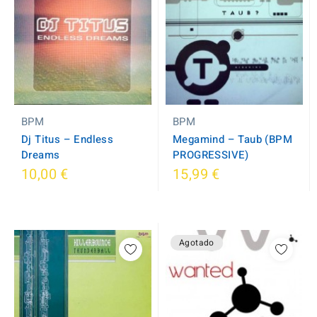
BPM
BPM
Dj Titus ‎– Endless
Megamind – Taub (BPM
Dreams
PROGRESSIVE)
10,00 €
15,99 €
Agotado