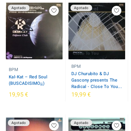
Agotado
Agotado
BPM
BPM
DJ Churubito & DJ
Kal-Kat ‎– Red Soul
Gascony presents The
(BUSCADISIMO¡¡)
Radical - Close To You...
19,95 €
19,99 €
Agotado
Agotado