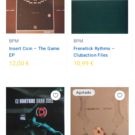
BPM
BPM
Insert Coin ‎– The Game
Frenetick Rythms ‎–
EP
Clubaction Files
12,00 €
10,99 €
Agotado