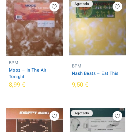
Agotado
BPM
BPM
Mooz ‎– In The Air
Nash Beats ‎– Eat This
Tonight
8,99 €
9,50 €
Agotado