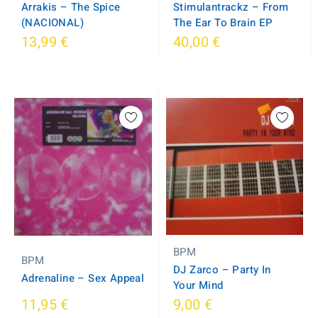
Arrakis ‎– The Spice
Stimulantrackz ‎– From
(NACIONAL)
The Ear To Brain EP
13,99 €
40,00 €
BPM
BPM
DJ Zarco ‎– Party In
Adrenaline ‎– Sex Appeal
Your Mind
11,95 €
9,00 €