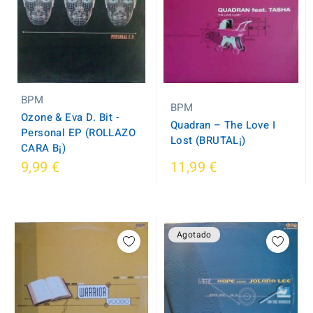
BPM
BPM
Ozone & Eva D. Bit -
Quadran ‎– The Love I
Personal EP (ROLLAZO
Lost (BRUTAL¡)
CARA B¡)
9,99 €
11,99 €
Agotado