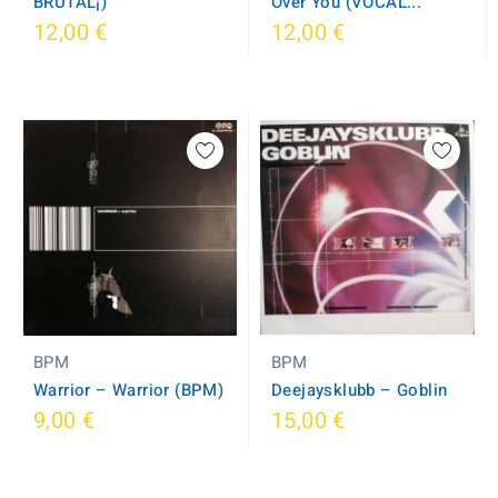
BRUTAL¡)
Over You (VOCAL...
12,00 €
12,00 €
BPM
BPM
Deejaysklubb ‎– Goblin
Warrior ‎– Warrior (BPM)
9,00 €
15,00 €