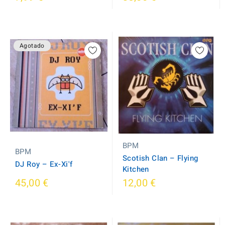
Agotado
BPM
BPM
Scotish Clan ‎– Flying
DJ Roy ‎– Ex-Xi'f
Kitchen
45,00 €
12,00 €