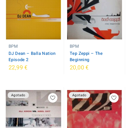
BPM
BPM
DJ Dean ‎– Balla Nation
Tep Zeppi ‎– The
Episode 2
Beginning
22,99 €
20,00 €
Agotado
Agotado