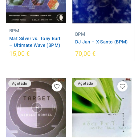
BPM
BPM
Mat Silver vs. Tony Burt
DJ Jan ‎– X-Santo (BPM)
‎– Ultimate Wave (BPM)
15,00 €
70,00 €
Agotado
Agotado