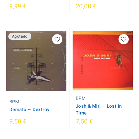
9,99 €
20,00 €
Agotado
BPM
BPM
Josh & Miri ‎– Lost In
Demato ‎– Dextroy
Time
9,50 €
7,50 €