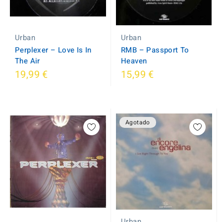
Urban
Urban
RMB ‎– Passport To
Perplexer ‎– Love Is In
Heaven
The Air
19,99 €
15,99 €
Agotado
Urban