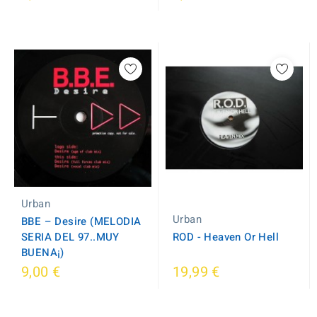
Urban
Urban
BBE ‎– Desire (MELODIA
SERIA DEL 97..MUY
ROD - Heaven Or Hell
BUENA¡)
9,00 €
19,99 €