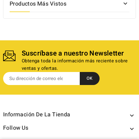
Productos Más Vistos

Suscríbase a nuestro Newsletter
Obtenga toda la información más reciente sobre
ventas y ofertas.
Información De La Tienda

Follow Us
