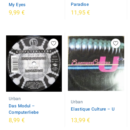
Paradise
My Eyes
9,99 €
11,95 €
Urban
Urban
Das Modul ‎–
Elastique Culture ‎– U
Computerliebe
8,99 €
13,99 €