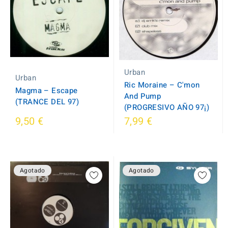
Urban
Urban
Ric Moraine – C'mon
Magma – Escape
And Pump
(TRANCE DEL 97)
(PROGRESIVO AÑO 97¡)
9,50 €
7,99 €
Agotado
Agotado