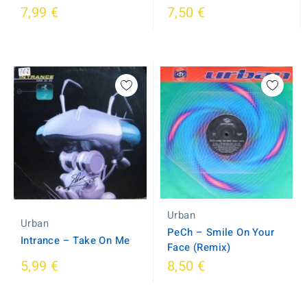
7,99 €
7,50 €
Urban
Urban
PeCh ‎– Smile On Your
Intrance ‎– Take On Me
Face (Remix)
5,99 €
8,50 €