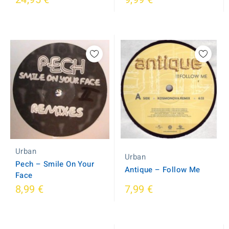
Urban
Urban
Pech – Smile On Your
Antique – Follow Me
Face
8,99 €
7,99 €