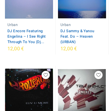
Urban
Urban
DJ Encore Featuring
DJ Sammy & Yanou
Engelina ‎– I See Right
Feat. Do ‎– Heaven
Through To You (Dj...
(URBAN)
12,00 €
12,00 €