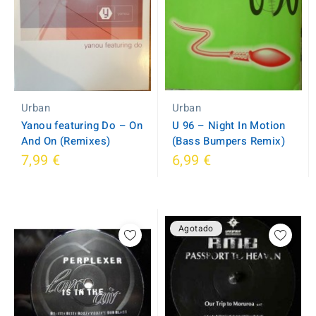
Urban
Urban
Yanou featuring Do ‎– On
U 96 ‎– Night In Motion
And On (Remixes)
(Bass Bumpers Remix)
7,99 €
6,99 €
Agotado