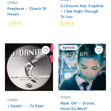
Urban
DJ Encore feat. Engelina
Perplexer ‎– Church Of
‎– I See Right Through
House
To You
7,99 €
8,99 €
Agotado
Urban
Urban
Mark' Oh* ‎– Droste,
J Daniel ‎– ...To Eden
Hörst Du Mich?