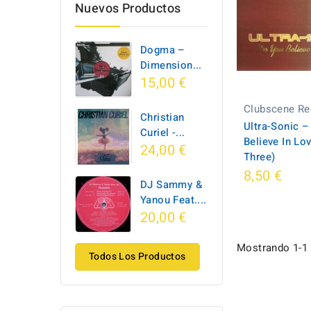
Nuevos Productos
Dogma –
Dimension...
15,00 €
Clubscene Re
Christian
Ultra-Sonic ‎
Curiel -...
Believe In Lov
24,00 €
Three)
8,50 €
DJ Sammy &
Yanou Feat....
20,00 €
Mostrando 1-1 d
Todos Los Productos