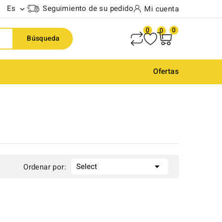
Es
Seguimiento de su pedido
Mi cuenta

0
0
0
Búsqueda
Ofertas

Select
Ordenar por: