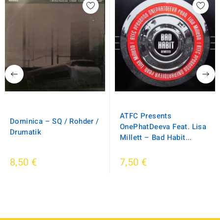
ATFC Presents
Dominica ‎– SQ / Rohder /
OnePhatDeeva Feat. Lisa
Drumatik
Millett ‎– Bad Habit...
8,50 €
7,50 €