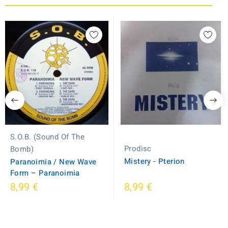
S.O.B. (Sound Of The
Prodisc
Bomb)
Mistery - Pterion
Paranoimia / New Wave
Form ‎– Paranoimia
8,99 €
8,99 €