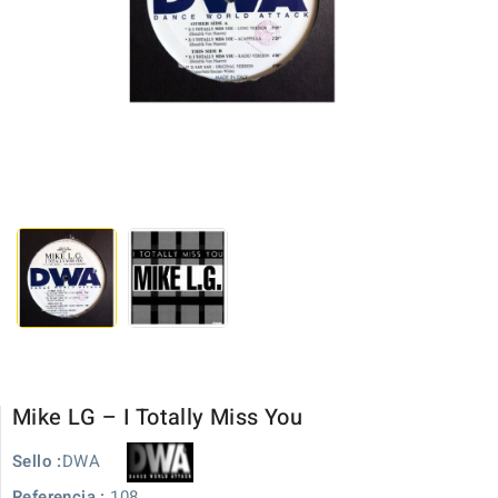
Mike LG – I Totally Miss You
DWA
Sello :
Referencia :
108