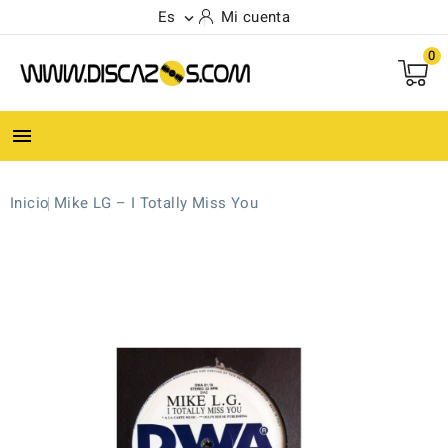
Es
Mi cuenta

0

Inicio
Mike LG – I Totally Miss You