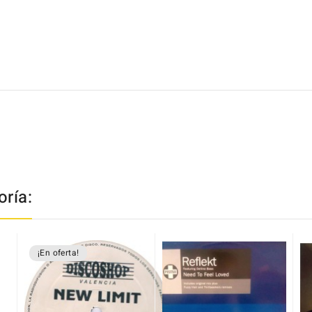
ría:
¡En oferta!