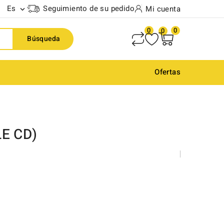
Es
Seguimiento de su pedido
Mi cuenta

0
0
0
Búsqueda
Ofertas
LE CD)