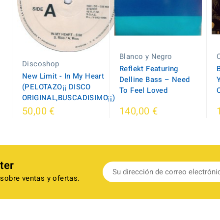
Blanco y Negro
Discoshop
Reflekt Featuring
New Limit - In My Heart
Delline Bass ‎– Need
(PELOTAZO¡¡ DISCO
To Feel Loved
ORIGINAL,BUSCADISIMO¡¡)
140,00 €
50,00 €
ter
sobre ventas y ofertas.