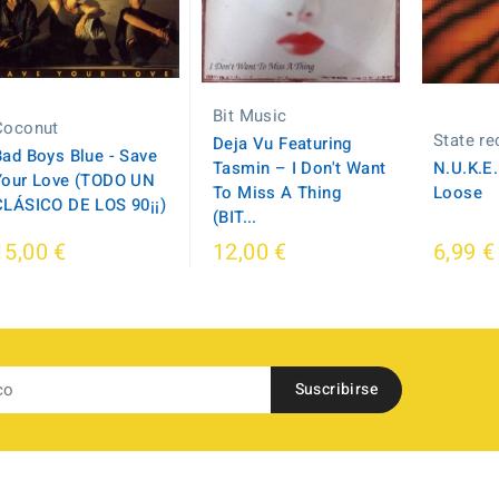
Bit Music
Coconut
State re
Deja Vu Featuring
Bad Boys Blue - Save
Tasmin – I Don't Want
N.U.K.E.
Your Love (TODO UN
To Miss A Thing
Loose
CLÁSICO DE LOS 90¡¡)
(BIT...
15,00 €
12,00 €
6,99 €