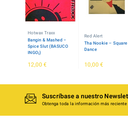
Hotwax Traxx
Red Alert
Bangin & Mashed ‎–
Tha Nookie ‎– Square
Spice Slut (BASUCO
Dance
INGO¡)
12,00 €
10,00 €
Suscríbase a nuestro Newslet
Obtenga toda la información más reciente 