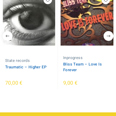
Inprogress
State records
Bliss Team ‎– Love Is
Traumatic ‎– Higher EP
Forever
70,00 €
9,00 €