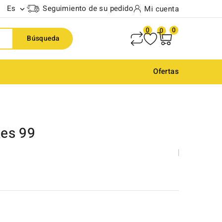
Es
Seguimiento de su pedido
Mi cuenta

0
0
0
Búsqueda
Ofertas
es 99