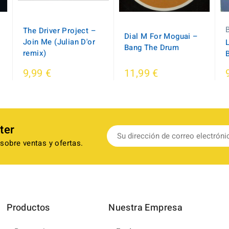
The Driver Project ‎–
Dial M For Moguai ‎–
Join Me (Julian D'or
L
Bang The Drum
remix)
9,99 €
11,99 €
ter
sobre ventas y ofertas.
Productos
Nuestra Empresa