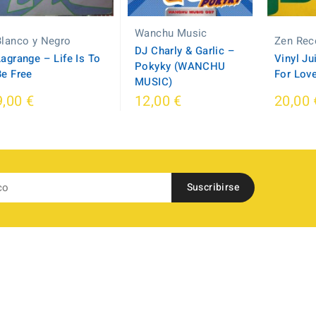
Wanchu Music
Blanco y Negro
Zen Rec
DJ Charly & Garlic –
agrange ‎– Life Is To
Vinyl Ju
Pokyky (WANCHU
Be Free
For Lov
MUSIC)
9,00 €
12,00 €
20,00 