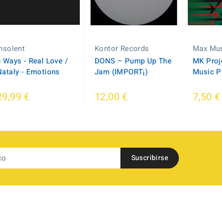
Insolent
Kontor Records
Max Mu
3 Ways - Real Love /
DONS ‎– Pump Up The
MK Proj
Nataly - Emotions
Jam (IMPORT¡)
Music P
29,99 €
12,00 €
7,50 €