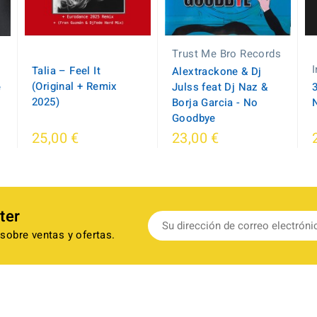
Trust Me Bro Records
Talia – Feel It
Alextrackone & Dj
(Original + Remix
e
Julss feat Dj Naz &
2025)
Borja Garcia - No
Goodbye
25,00 €
23,00 €
ter
sobre ventas y ofertas.