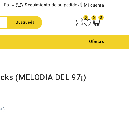
Es
Seguimiento de su pedido
Mi cuenta

0
0
0
Búsqueda
Ofertas
Picks (MELODIA DEL 97¡)
G+)