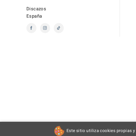
Discazos
España
Este sitio utiliza cookies propias y