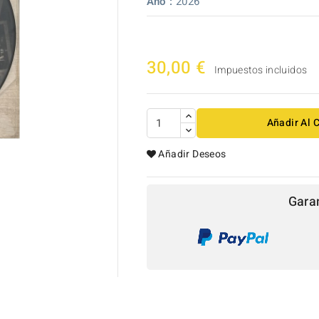
Año :
2026
30,00 €
Impuestos incluidos
Añadir Al C
Añadir Deseos

Gara