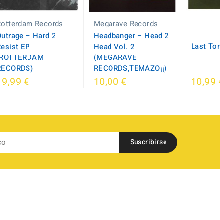
Rotterdam Records
Megarave Records
Outrage – Hard 2
Headbanger – Head 2
Last To
Resist EP
Head Vol. 2
(ROTTERDAM
(MEGARAVE
RECORDS)
RECORDS,TEMAZO¡¡)
19,99 €
10,00 €
10,99 