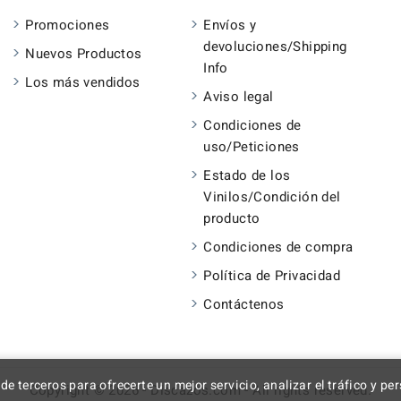
Promociones
Envíos y
devoluciones/Shipping
Nuevos Productos
Info
Los más vendidos
Aviso legal
Condiciones de
uso/Peticiones
Estado de los
Vinilos/Condición del
producto
Condiciones de compra
Política de Privacidad
Contáctenos
 de terceros para ofrecerte un mejor servicio, analizar el tráfico y p
Copyright © 2026 - Discazos.com - All rights reserved.