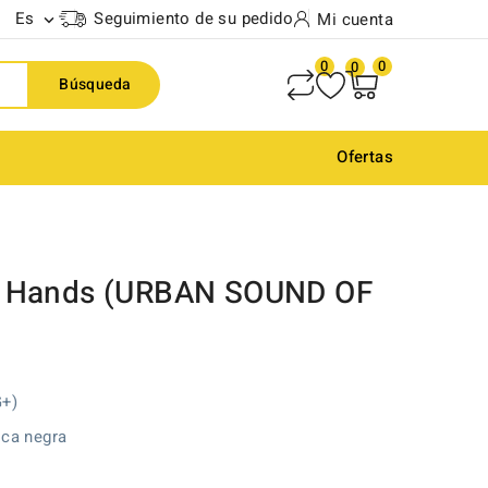
Es
Seguimiento de su pedido
Mi cuenta

0
0
0
Búsqueda
Ofertas
r Hands (URBAN SOUND OF
G+)
ica negra