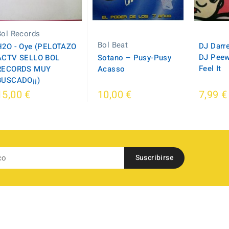
Bol Records
Bol Beat
DJ Darre
H2O - Oye (PELOTAZO
DJ Peewe
ACTV SELLO BOL
Sotano ‎– Pusy-Pusy
Feel It
RECORDS MUY
Acasso
BUSCADO¡¡)
15,00 €
10,00 €
7,99 €