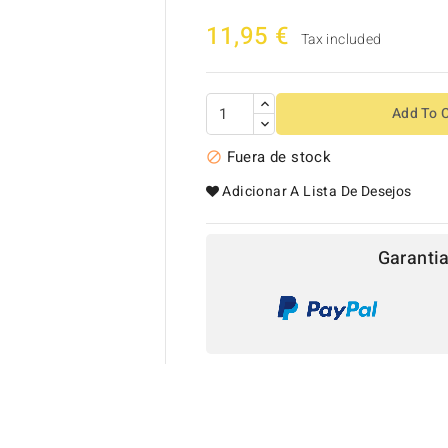
11,95 €
Tax included
Add To 
Fuera de stock

Adicionar A Lista De Desejos
Garanti
