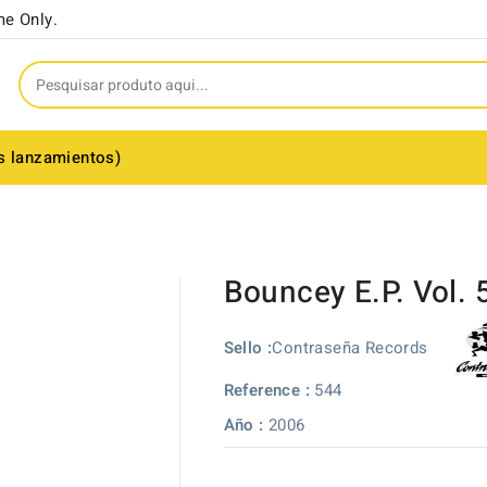
me Only.
s lanzamientos)
Bouncey E.P. Vol. 
Contraseña Records
Sello :
Reference :
544
Año :
2006