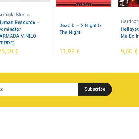
Armada Music
Hardcor
Human Resource –
Deaz D ‎– 2 Night Is
Dominator
Hellsyst
The Night
(ARMADA.VINILO
Me Ex In
VERDE)
25,00 €
11,99 €
9,50 €