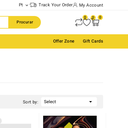
Pt
Track Your Order
My Account

0
0
0
Procurar
Offer Zone
Gift Cards

Select
Sort by: