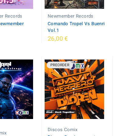
r Records
Newmember Records
 Newmember
Comando Tropel Vs Buenri
Vol.1
26,00 €
PREORDER
Discos Comix
mix