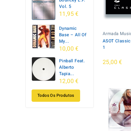
Bouncey E.P.
Vol. 5
11,95 €
Dynamic
Armada Musi
Base ‎– All Of
ASOT Classics
My...
1
10,00 €
Pinball Feat.
25,00 €
Alberto
Tapia...
12,00 €
Todos Os Produtos