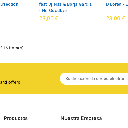
surrection
feat Dj Naz & Borja Garcia
D'Loren - 
- No Goodbye
23,00 €
23,00 €
f 16 item(s)
 and offers
Productos
Nuestra Empresa