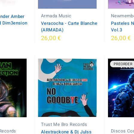
Armada Music
Newmembe
onder Amber
d Dim3ension
Veracocha - Carte Blanche
Pasteles
(ARMADA)
Vol.3
26,00 €
26,00 €
PREORDER
Trust Me Bro Records
Records
Discos Co
Alextrackone & Dj Julss