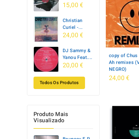
15,00 €
Christian
Curiel -...
24,00 €
DJ Sammy &
copy of Chus 
Yanou Feat....
Ah remixes (
20,00 €
NEGRO)
24,00 €
Todos Os Produtos
Produto Mais
Visualizado