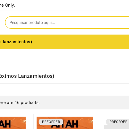
me Only.
s lanzamientos)
róximos Lanzamientos)
ere are 16 products.
PREORDER
PREORDER