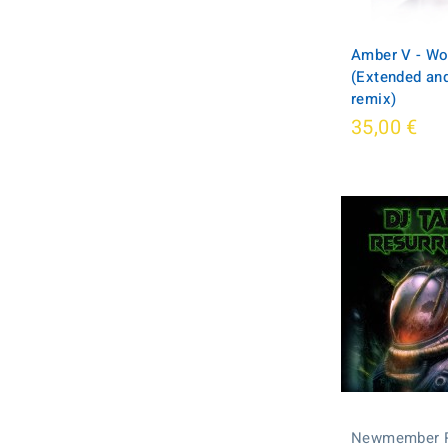
Amber V - W
(Extended an
remix)
35,00 €
Newmember 