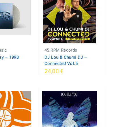
sic
45 RPM Records
ry ‎– 1998
DJ Lou & Chumi DJ –
Connected Vol.5
24,00 €