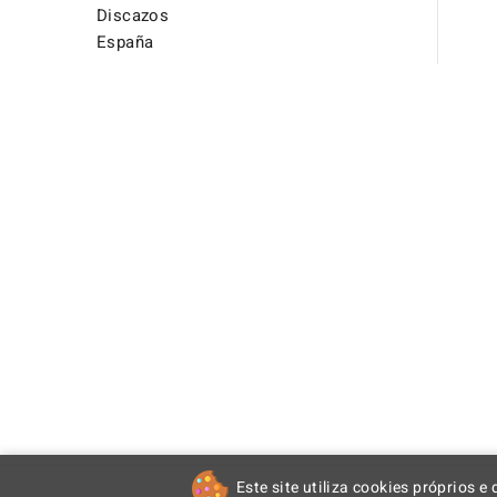
Discazos
España
Este site utiliza cookies próprios e