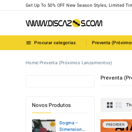
Get Up To 50% OFF New Season Styles, Limited Ti
Procurar categorias
Preventa (Próximo

Home
Preventa (Próximos Lanzamientos)
Preventa (P
Novos Produtos
Th
Dogma –
PREORDER
Dimension...