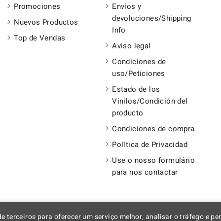
Promociones
Envíos y
devoluciones/Shipping
Nuevos Productos
Info
Top de Vendas
Aviso legal
Condiciones de
uso/Peticiones
Estado de los
Vinilos/Condición del
producto
Condiciones de compra
Política de Privacidad
Use o nosso formulário
para nos contactar
 de terceiros para oferecer um serviço melhor, analisar o tráfego e p
Copyright © 2026 - Discazos.com - All rights reserved.