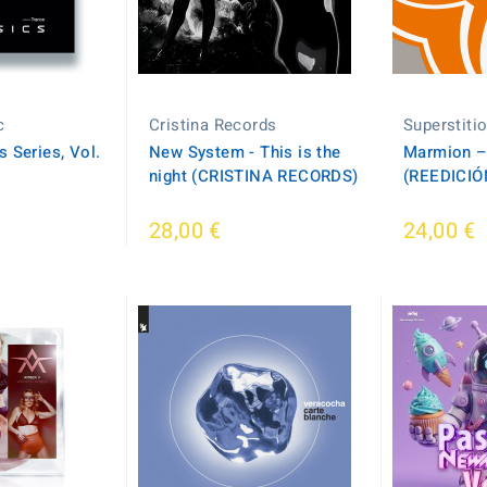
c
Cristina Records
Superstiti
 Series, Vol.
New System - This is the
Marmion ‎
night (CRISTINA RECORDS)
(REEDICIÓ
28,00 €
24,00 €