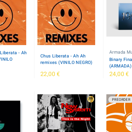
Armada Mu
Liberata - Ah
Chus Liberata - Ah Ah
VINILO
Binary Fina
remixes (VINILO NEGRO)
(ARMADA)
22,00 €
24,00 €
PREORDER